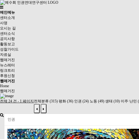
Toggle
navigation
메인메뉴
센터소개
사명
오시는 길
센터소식
공지사항
활동보고
성찰가이드
자료실
웹매거진
뉴스레터
링크트리
후원신청
웹매거진
Home
웹매거진
전체 24 건 - 1 페이지
전체분류 (315)
평화 (36)
인권 (24)
노동 (49)
생태 (10)
이주·난민 (
인권