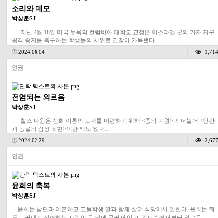
소리와 데모
박상훈SJ
지난 4월 18일 미국 뉴욕의 컬럼비아 대학교 교정은 이스라엘 군의 가자 지구
공격 중지를 촉구하는 학생들의 시위로 긴장이 가득했다.…
2024.06.04
1,714
인권
전염되는 외로움
박상훈SJ
찰스 다윈은 진화 이론의 토대를 마련하기 위해 <종의 기원>과 더불어 <인간
과 동물의 감정 표현>이란 책도 썼다…
2024.02.29
2,677
인권
윤희의 축복
박상훈SJ
윤희는 남편과 이혼하고 고등학생 딸과 함께 살며 식당에서 일한다. 윤희는 뭐
든 드러내기 싫어하는 사람인 듯 뒤에 물러서 있고, 겉모습에서부터 외로움…