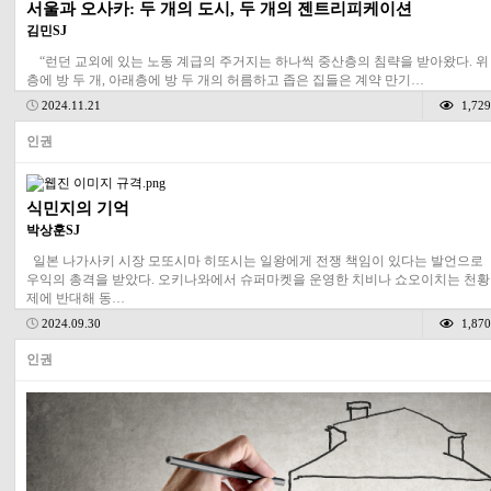
서울과 오사카: 두 개의 도시, 두 개의 젠트리피케이션
김민SJ
“런던 교외에 있는 노동 계급의 주거지는 하나씩 중산층의 침략을 받아왔다. 위
층에 방 두 개, 아래층에 방 두 개의 허름하고 좁은 집들은 계약 만기…
2024.11.21
1,729
인권
식민지의 기억
박상훈SJ
일본 나가사키 시장 모또시마 히또시는 일왕에게 전쟁 책임이 있다는 발언으로
우익의 총격을 받았다. 오키나와에서 슈퍼마켓을 운영한 치비나 쇼오이치는 천황
제에 반대해 동…
2024.09.30
1,870
인권