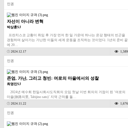
인권
자선이 아니라 변혁
박상훈SJ
프란치스코 교황이 취임 후 가장 먼저 한 일 가운데 하나는 온갖 형태의 빈곤을
경험하며 살아가는 가난한 이들의 세계 운동을 조직하는 것이었다. 1년의 준비 끝
에 20…
2024.12.17
1,589
인권
존엄, 가난, 그리고 청빈: 여로의 마을에서의 성찰
최영민SJ
2024년 예수회 한일사회사도직회의 모임 첫날 이번 회의의 거점이 된 ‘여로의
마을(旅路의里, Tabijino sato)’ 지역 근처를 돌…
2024.11.22
1,676
인권