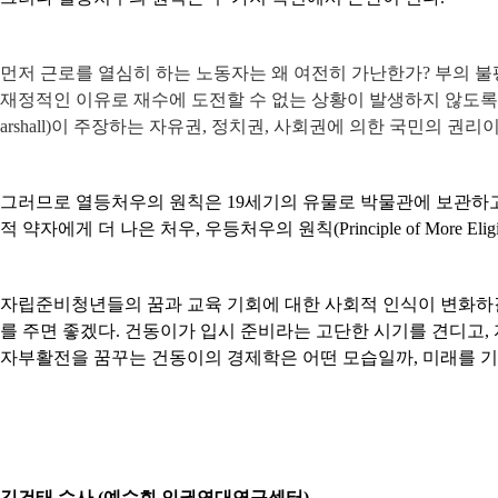
먼저 근로를 열심히 하는 노동자는 왜 여전히 가난한가
?
부의 불
재정적인 이유로 재수에 도전할 수 없는 상황이 발생하지 않도
arshall)
이 주장하는 자유권
,
정치권
,
사회권에 의한 국민의 권리
그러므로 열등처우의 원칙은
19
세기의 유물로 박물관에 보관하고
적 약자에게 더 나은 처우
,
우등처우의 원칙
(Principle of More Eligi
자립준비청년들의 꿈과 교육 기회에 대한 사회적 인식이 변화하
를 주면 좋겠다
.
건동이가 입시 준비라는 고단한 시기를 견디고
,
자부활전을 꿈꾸는 건동이의 경제학은 어떤 모습일까
,
미래를 기
김건태 수사 (예수회 인권연대연구센터)