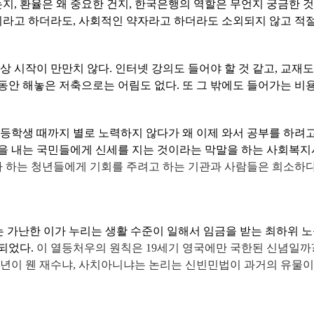
는지
,
환율은 왜 중요한 건지
,
한국은행의 역할은 무언지 궁금한 것
이라고 하더라도
,
사회적인 약자라고 하더라도 소외되지 않고 적절
상 시작이 만만치 않다
.
인터넷 강의도 들어야 할 것 같고
,
교재도
동안 해놓은 저축으로는 어림도 없다
.
또 그 밖에도 들어가는 비
등학생 때까지 별로 노력하지 않다가 왜 이제 와서 공부를 하려
을 내는 국민들에게 신세를 지는 것이라는 막말을 하는 사회복지
자 하는 청년들에게 기회를 주려고 하는 기관과 사람들은 희소하
는 가난한 이가 누리는 생활 수준이 일해서 임금을 받는 최하위 
현되었다
.
이 열등처우의 원칙은
19
세기 영국에만 국한된 신념일까
년이 웬 재수냐
,
사치아니냐는 논리는 신빈민법이 과거의 유물이