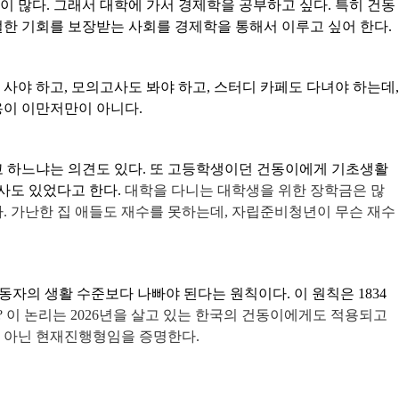
이 많다
.
그래서 대학에 가서 경제학을 공부하고 싶다
.
특히 건동
한 기회를 보장받는 사회를 경제학을 통해서 이루고 싶어 한다
.
 사야 하고
,
모의고사도 봐야 하고
,
스터디 카페도 다녀야 하는데
,
용이 이만저만이 아니다
.
고 하느냐는 의견도 있다
.
또 고등학생이던 건동이에게 기초생활
사도 있었다고 한다
.
대학을 다니는 대학생을 위한 장학금은 많
다
.
가난한 집 애들도 재수를 못하는데
,
자립준비청년이 무슨 재수
노동자의 생활 수준보다 나빠야 된다는 원칙이다
.
이 원칙은
1834
?
이 논리는
2026
년을 살고 있는 한국의 건동이에게도 적용되고
 아닌 현재진행형임을 증명한다
.