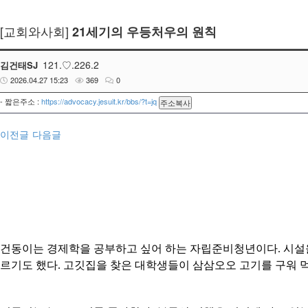
[교회와사회]
21세기의 우등처우의 원칙
121.♡.226.2
김건태SJ
2026.04.27 15:23
369
0
- 짧은주소 :
https://advocacy.jesuit.kr/bbs/?t=jq
주소복사
이전글
다음글
건동이는 경제학을 공부하고 싶어 하는 자립준비청년이다
.
시설
르기도 했다
.
고깃집을 찾은 대학생들이 삼삼오오 고기를 구워 먹