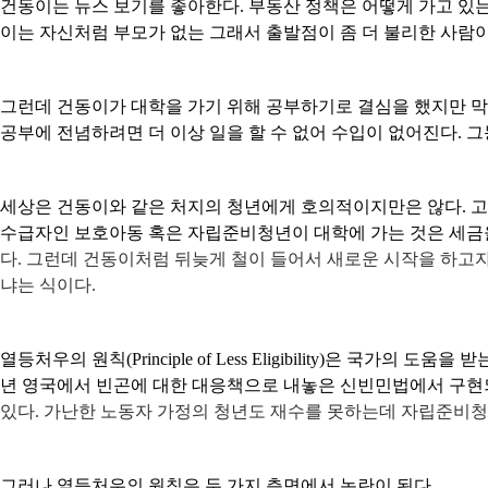
건동이는 뉴스 보기를 좋아한다
.
부동산 정책은 어떻게 가고 있
이는 자신처럼 부모가 없는 그래서 출발점이 좀 더 불리한 사람
그런데 건동이가 대학을 가기 위해 공부하기로 결심을 했지만 막
공부에 전념하려면 더 이상 일을 할 수 없어 수입이 없어진다
.
그
세상은 건동이와 같은 처지의 청년에게 호의적이지만은 않다
.
고
수급자인 보호아동 혹은 자립준비청년이 대학에 가는 것은 세금
다
.
그런데 건동이처럼 뒤늦게 철이 들어서 새로운 시작을 하고
냐는 식이다.
열등처우의 원칙
(Principle of Less Eligibility)
은 국가의 도움을 받
년 영국에서 빈곤에 대한 대응책으로 내놓은 신빈민법에서 구
있다
.
가난한 노동자 가정의 청년도 재수를 못하는데 자립준비청
그러나 열등처우의 원칙은 두 가지 측면에서 논란이 된다
.